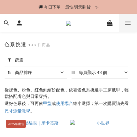
🚚 今日下單，最快明天到貨！✨
🚚 今日下單，最快明天到貨！✨
🎀 經典波點可愛登場，怎麼搭都剛剛好 ✨
🚚 今日下單，最快明天到貨！✨
色系挑選
138 件商品
套
篩選
用
篩
商品排序
每頁顯示 48 個
選
(0/20)
從裸色、粉色、紅色到繽紛配色，依喜愛色系挑選手工穿戴甲，輕
價格
鬆搭配膚色與日常穿搭。
(NT$)
選好色系後，可再依
甲型
或
使用場合
縮小選擇；第一次購買請先看
尺寸測量教學
。
2025年度色
~