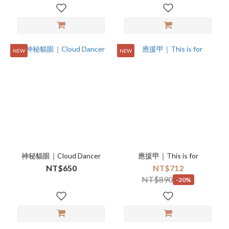
NEW
NEW
神秘貓眼｜Cloud Dancer
應援甲｜This is for
NT$650
NT$712
NT$890
-20%