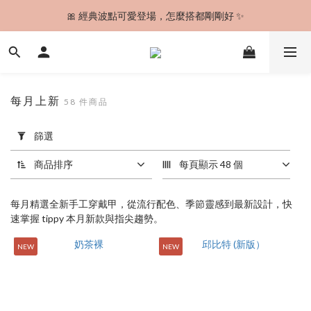
🎀 經典波點可愛登場，怎麼搭都剛剛好 ✨
🚚 今日下單，最快明天到貨！✨
🚚 今日下單，最快明天到貨！✨
每月上新
58 件商品
套
篩選
用
篩
商品排序
每頁顯示 48 個
選
(0/20)
每月精選全新手工穿戴甲，從流行配色、季節靈感到最新設計，快
價格
速掌握 tippy 本月新款與指尖趨勢。
(NT$)
NEW
NEW
~