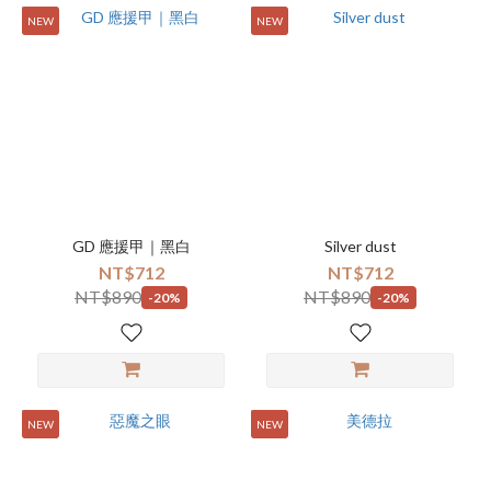
NEW
NEW
GD 應援甲｜黑白
Silver dust
NT$712
NT$712
NT$890
NT$890
-20%
-20%
NEW
NEW