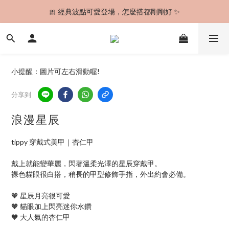
🎀 經典波點可愛登場，怎麼搭都剛剛好 ✨
🚚 今日下單，最快明天到貨！✨
🚚 今日下單，最快明天到貨！✨
小提醒：圖片可左右滑動喔!
分享到
浪漫星辰
tippy 穿戴式美甲｜杏仁甲
戴上就能變華麗，閃著溫柔光澤的星辰穿戴甲。
裸色貓眼很白搭，稍長的甲型修飾手指，外出約會必備。
🧡 星辰月亮很可愛
🧡 貓眼加上閃亮迷你水鑽
🧡 大人氣的杏仁甲