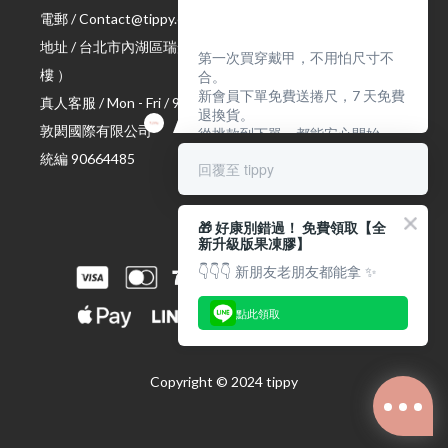
電郵 / Contact@tippy.com.tw
地址 / 台北市內湖區瑞光路 335 號
（ 宏匯瑞光大樓 Ｂ 座 4
第一次買穿戴甲，不用怕尺寸不
樓 ）
合。
新會員下單免費送捲尺，7 天免費
真人客服 / Mon - Fri / 9:00 am ~ 17:00 pm
退換貨。
敦閎國際有限公司
從挑款到下單，都能安心開始。
統編 90664485
回覆至 tippy
🎁 好康別錯過！ 免費領取【全
新升級版果凍膠】
👇👇👇 新朋友老朋友都能拿 ✨
點此領取
Copyright © 2024 tippy