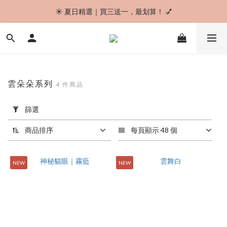
☀️ 夏日精選｜買三送一，最划算！ 💅
🚚 今日下單，最快明天到貨！✨
🎀 經典波點可愛登場，怎麼搭都剛剛好 ✨
🚚 今日下單，最快明天到貨！✨
雲朵朵系列
4 件商品
套
篩選
用
篩
商品排序
每頁顯示 48 個
選
(0/20)
NEW
NEW
價格
(NT$)
~