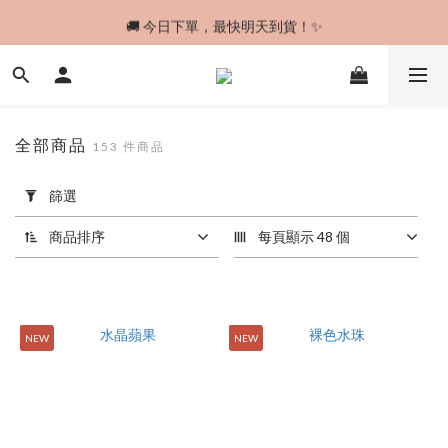
🚚 今日下單，最快明天到貨！✨
🚚 今日下單，最快明天到貨！✨
☀️ 夏日精選｜買三送一，最划算！ 💅
🎀 經典波點可愛登場，怎麼搭都剛剛好 ✨
全部商品
153 件商品
🚚 今日下單，最快明天到貨！✨
套
篩選
用
篩
商品排序
每頁顯示 48 個
選
(0/20)
價格
(NT$)
NEW
NEW
~