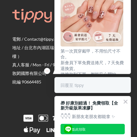
電郵 / Contact@tippy.com.tw
地址 / 台北市內湖區瑞光路 335 號
（ 宏匯瑞光大樓 Ｂ 座 4
第一次買穿戴甲，不用怕尺寸不
樓 ）
合。
新會員下單免費送捲尺，7 天免費
真人客服 / Mon - Fri / 9:00 am ~ 17:00 pm
退換貨。
敦閎國際有限公司
從挑款到下單，都能安心開始。
統編 90664485
回覆至 tippy
🎁 好康別錯過！ 免費領取【全
新升級版果凍膠】
👇👇👇 新朋友老朋友都能拿 ✨
點此領取