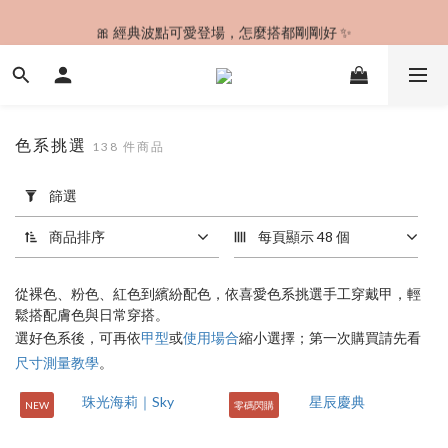
🎀 經典波點可愛登場，怎麼搭都剛剛好 ✨
🚚 今日下單，最快明天到貨！✨
🚚 今日下單，最快明天到貨！✨
色系挑選
138 件商品
套
篩選
用
篩
商品排序
每頁顯示 48 個
選
(0/20)
從裸色、粉色、紅色到繽紛配色，依喜愛色系挑選手工穿戴甲，輕
價格
鬆搭配膚色與日常穿搭。
(NT$)
選好色系後，可再依
甲型
或
使用場合
縮小選擇；第一次購買請先看
尺寸測量教學
。
NEW
零碼閃購
~